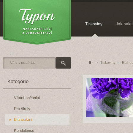
Tiskoviny
Jak naku
Tiskoviny
Blahop
Kategorie
Vítání občánků
Pro školy
Blahopřání
Kondolence