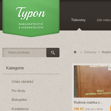
Tiskoviny
Jak naku
Tiskoviny
Rodinn
Kategorie
K
Vítání občánků
Pro školy
Blahopřání
Rodinná matrika s…
Kondolence
196 Kč
(196,00 s DPH)